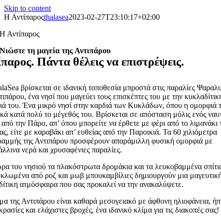
Skip to content
Η Αντίπαρος
thalasea
2023-02-27T23:10:17+02:00
Η Αντίπαρος
Νιώστε τη μαγεία της Αντιπάρου
ίπαρος. Πάντα θέλεις να επιστρέψεις.
laSea βρίσκεται σε ιδανική τοποθεσία μπροστά στις παραλίες Ψαραλ
τιπάρου, ένα νησί που μαγεύει τους επισκέπτες του με την κυκλαδίτικ
ιά του. Ένα μικρό νησί στην καρδιά των Κυκλάδων, όπου η ομορφιά 
κά κατά πολύ το μέγεθός του. Βρίσκεται σε απόσταση μόλις ενός ναυ
 από την Πάρο, απ’ όπου μπορείτε να έρθετε με φέρι από το λιμανάκι 
ς, είτε με καραβάκι απ’ ευθείας από την Παροικιά. Τα 60 χιλιόμετρα
ραμμής της Αντιπάρου προσφέρουν απαράμιλλη φυσική ομορφιά με
λλινα νερά και χρυσαφένιες παραλίες.
ώρα του νησιού τα πλακόστρωτα δρομάκια και τα λευκοβαμμένα σπίτι
υκλωμένα από ροζ και μωβ μπουκαμβίλιες δημιουργούν μια μαγευτικ
δίτικη ατμόσφαιρα που σας προκαλεί να την ανακαλύψετε.
μα της Αντιπάρου είναι καθαρά μεσογειακό με άφθονη ηλιοφάνεια, ήπ
ρασίες και ελάχιστες βροχές, ένα ιδανικό κλίμα για τις διακοπές σας!