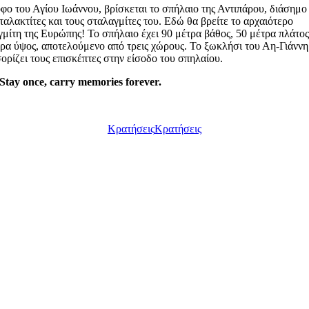
φο του Αγίου Ιωάννου, βρίσκεται το σπήλαιο της Αντιπάρου, διάσημο 
ταλακτίτες και τους σταλαγμίτες του. Εδώ θα βρείτε το αρχαιότερο
μίτη της Ευρώπης! Το σπήλαιο έχει 90 μέτρα βάθος, 50 μέτρα πλάτος
ρα ύψος, αποτελούμενο από τρεις χώρους. Το ξωκλήσι του Αη-Γιάννη
ρίζει τους επισκέπτες στην είσοδο του σπηλαίου.
Stay once, carry
memories
forever.
Κρατήσεις
Κρατήσεις