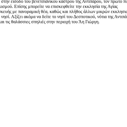
 στην είσοδο του βενετσιάνικου κάστρου της Αντιπάρου, τον πρώτο π
κισμού. Επίσης μπορείτε να επισκεφθείτε την εκκλησία της Αγίας
κευής με πανοραμική θέα, καθώς και πλήθος άλλων μικρών εκκλησι
 νησί. Αξίζει ακόμα να δείτε το νησί του Δεσποτικού, νότια της Αντιπ
αι τις θαλάσσιες σπηλιές στην περιοχή του Άη Γιώργη.